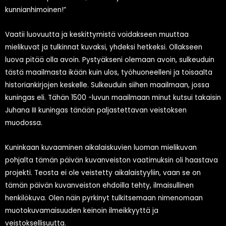
kunnianhimoinen!”
Vaatii luovuutta ja keskittymistä voidakseen muuttaa
mielikuvat ja tulkinnat kuvaksi, yhdeksi hetkeksi. Ollakseen
luova pitää olla avoin. Pystyäkseni olemaan avoin, sulkeuduin
tästä maailmasta ikään kuin ulos, työhuoneelleni ja toisaalta
historiankirjojen keskelle. Sulkeuduin siihen maailmaan, jossa
kuningas eli. Tähän 1500 -luvun maailmaan minut kutsui takaisin
Juhana III kuningas tänään paljastettavan veistoksen
muodossa.
Kuninkaan kuvaaminen aikalaiskuvien luoman mielikuvan
pohjalta tämän päivän kuvanveiston vaatimuksin oli haastava
projekti. Teosta ei ole veistetty aikalaistyyliin, vaan se on
tämän päivän kuvanveiston ehdoilla tehty, ilmaisullinen
henkilökuva. Olen näin pyrkinyt tulkitsemaan nimenomaan
muotokuvamaisuuden keinoin ilmeikkyyttä ja
veistoksellisuutta.