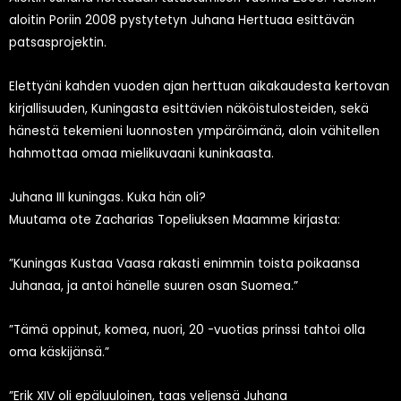
aloitin Poriin 2008 pystytetyn Juhana Herttuaa esittävän
patsasprojektin.
Elettyäni kahden vuoden ajan herttuan aikakaudesta kertovan
kirjallisuuden, Kuningasta esittävien näköistulosteiden, sekä
hänestä tekemieni luonnosten ympäröimänä, aloin vähitellen
hahmottaa omaa mielikuvaani kuninkaasta.
Juhana III kuningas. Kuka hän oli?
Muutama ote Zacharias Topeliuksen Maamme kirjasta:
”Kuningas Kustaa Vaasa rakasti enimmin toista poikaansa
Juhanaa, ja antoi hänelle suuren osan Suomea.”
”Tämä oppinut, komea, nuori, 20 -vuotias prinssi tahtoi olla
oma käskijänsä.”
”Erik XIV oli epäluuloinen, taas veljensä Juhana